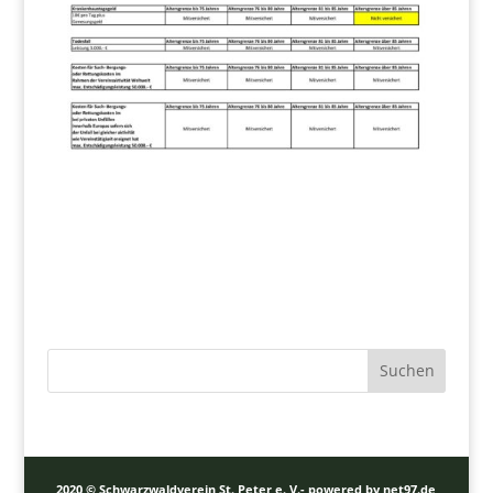
2020 © Schwarzwaldverein St. Peter e. V.- powered by net97.de