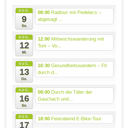
AUG.
08:00
Radtour mit Pedelecs –
9
abgesagt ...
So.
AUG.
12:00
Mittwochswanderung mit
12
Toni – Vo...
Mi.
AUG.
16:30
Gesundheitswandern – Fit
13
durch d...
Do.
AUG.
09:00
Durch die Täler der
16
Gauchach und...
So.
AUG.
18:00
Feierabend E-Bike-Tour
17