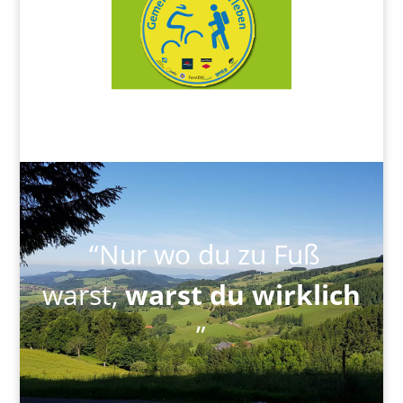
“Nur wo du zu Fuß
warst,
warst du wirklich
”